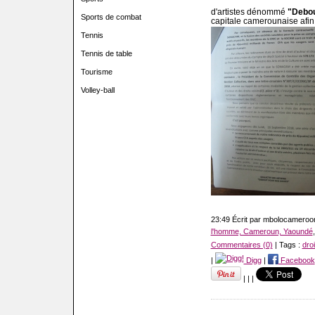
d'artistes dénommé
"Debou
Sports de combat
capitale camerounaise afin 
Tennis
Tennis de table
Tourisme
Volley-ball
23:49 Écrit par mbolocamero
l'homme, Cameroun, Yaoundé
Commentaires (0)
| Tags :
droi
|
Digg
|
Facebook
|
|
|