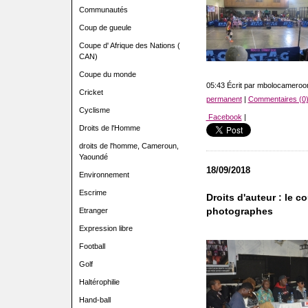
Communautés
Coup de gueule
Coupe d' Afrique des Nations (
CAN)
Coupe du monde
05:43 Écrit par mbolocamero
Cricket
permanent
|
Commentaires (0
Cyclisme
Facebook
|
Droits de l'Homme
droits de l'homme, Cameroun,
Yaoundé
18/09/2018
Environnement
Escrime
Droits d'auteur : le c
photographes
Etranger
Expression libre
Football
Golf
Haltérophilie
Hand-ball