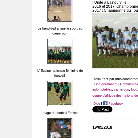
l’Unité à Lastourville.
2016 et 2017: Championne 
2017 : Championne du Tour
Le hand-ball anime le sport au
cameroun
L' Equipe nationale féminine de
football.
20:44 Écrit par mbolocamero
|
Lien permanent
|
Commentair
indomptables
,
cameroun
,
footb
coupe d'afrique des nations de 
Digg
|
Facebook
|
Image du football féminin
19/09/2018