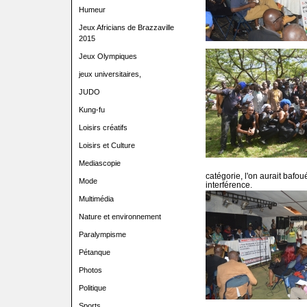
Humeur
Jeux Africians de Brazzaville
2015
Jeux Olympiques
jeux universitaires,
JUDO
Kung-fu
Loisirs créatifs
Loisirs et Culture
Mediascopie
catégorie, l'on aurait bafoué
Mode
interférence.
Multimédia
Nature et environnement
Paralympisme
Pétanque
Photos
Politique
Sports