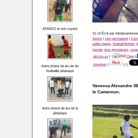
ATANGO le non voyant
21:14 Écrit par mbolocamero
Sports
|
Lien permanent
|
Comm
sidjeu happy
,
football féminin
,
l
monde
,
jeux olympiques
,
coupe
del.icio.us
|
|
Digg
|
Imprimer
|
|
|
|
Autre phase de jeu de du
footballla pétanque
Vanessa Alexandre S
le Cameroun.
Autre phase de jeu de la
pétanque