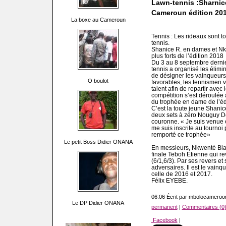
Lawn-tennis :Sharnic
Cameroun édition 201
La boxe au Cameroun
Tennis : Les rideaux sont
tennis.
Shanice R. en dames et Nkw
plus forts de l’édition 2018
Du 3 au 8 septembre dernie
tennis a organisé les élim
de désigner les vainqueurs
O boulot
favorables, les tennismen v
talent afin de repartir avec
compétition s’est déroulée 
du trophée en dame de l’édi
C’est la toute jeune Shanic
deux sets à zéro Nouguy Do
couronne. « Je suis venue 
me suis inscrite au tournoi p
remporté ce trophée»
Le petit Boss Didier ONANA
En messieurs, Nkwenté Blai
finale Teboh Etienne qui re
(6/1,6/3). Par ses revers et 
adversaires. Il est le vainq
celle de 2016 et 2017.
Félix EYEBE.
06:06 Écrit par mbolocamero
Le DP Didier ONANA
permanent
|
Commentaires (0
Facebook
|