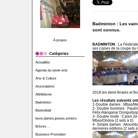
Badminton : Les vai
sont connus.
À propos
BADMINTON
: La Fédérat
ses copies de la coupe du
Catégories
Actualités
Agenda du week-end
Arts & Culture
Associations
2018 les demi-finales et fi
Atthlétisme
Les résultats suivants ont
Badminton
1-Double dames : Mbas/Me
2- Double hommes : Paulin
Basketball
Félix Atangana/ Donguitsop 
3- Double mixte : Caren Zé
boxe,dames,jeunes,seniors
Mbas/Ondoa (2 sets à 0)
4- Simple dames : Akoumba
Brèves ...
dernières éditions (2 sets à
Business-Promotion