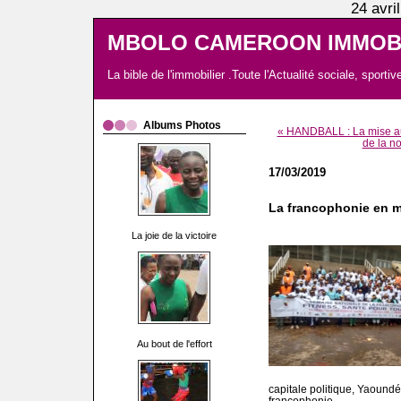
24 avri
MBOLO CAMEROON IMMOBI
La bible de l'immobilier .Toute l'Actualité sociale, spor
Albums Photos
« HANDBALL : La mise au 
de la n
17/03/2019
La francophonie en 
La joie de la victoire
Au bout de l'effort
capitale politique, Yaoundé
francophonie.