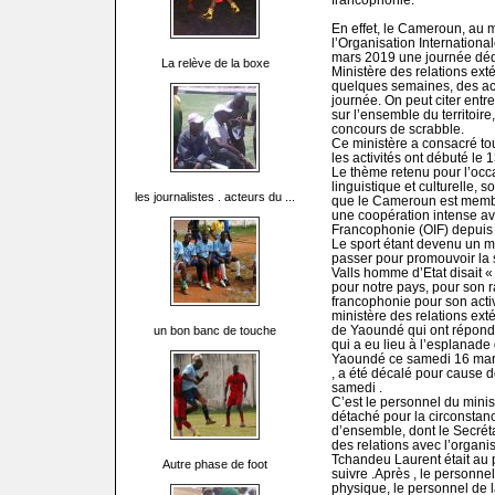
En effet, le Cameroun, au 
l’Organisation Internationa
mars 2019 une journée dédié
La relève de la boxe
Ministère des relations e
quelques semaines, des acti
journée. On peut citer entre
sur l’ensemble du territoi
concours de scrabble.
Ce ministère a consacré to
les activités ont débuté le 
Le thème retenu pour l’occas
linguistique et culturelle, s
les journalistes . acteurs du ...
que le Cameroun est membre
une coopération intense ave
Francophonie (OIF) depuis
Le sport étant devenu un 
passer pour promouvoir la 
Valls homme d’Etat disait «
pour notre pays, pour son 
francophonie pour son activ
ministère des relations ex
de Yaoundé qui ont répond
un bon banc de touche
qui a eu lieu à l’esplanade
Yaoundé ce samedi 16 mars
, a été décalé pour cause de 
samedi .
C’est le personnel du minis
détaché pour la circonsta
d’ensemble, dont le Secréta
des relations avec l’organi
Tchandeu Laurent était au 
Autre phase de foot
suivre .Après , le personnel
physique, le personnel de l