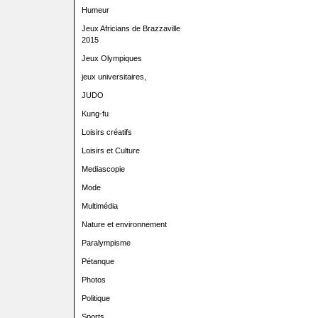
Humeur
Jeux Africians de Brazzaville
2015
Jeux Olympiques
jeux universitaires,
JUDO
Kung-fu
Loisirs créatifs
Loisirs et Culture
Mediascopie
Mode
Multimédia
Nature et environnement
Paralympisme
Pétanque
Photos
Politique
Sports