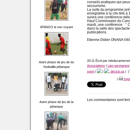
conseils pratiques qui peu
secourisme.
La suite du programme prév
enregistrée à la crtv télé à
suivra une conférence-débat
Haut Commissaire du Cana
mardi, une conférence : ‘’
ATANGO le non voyant
dans la salle des spectacle
publications.
Etienne-Didier ONANA ©6
20:11 Écrit par mbolocameroo
Autre phase de jeu de du
Associations
|
Lien permanent
footballla pétanque
sport
|
|
del.icio.us
|
|
|
Impr
Les commentaires sont fer
Autre phase de jeu de la
pétanque